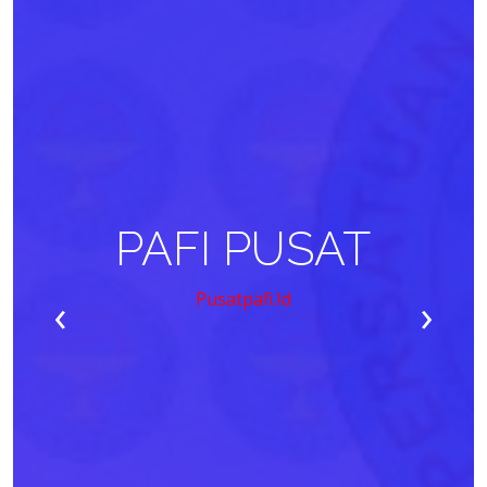
PAFI PUSAT
‹
›
Pusatpafi.id